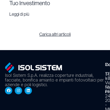
Tuo Investimento
Leggi di più
Carica altri articoli
In
Co
S
T
Isol Sistem S.p.A. realizza coperture industriali,
L
+3
facciate, bonifica amianto e impianti fotovoltaici per
Vi
aziende e poli logistici.
Fr
MA
Pe
in
2
20
-
Mi