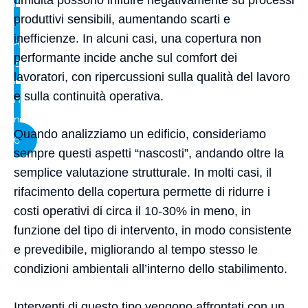
umidità possono influire negativamente su processi
i
produttivi sensibili, aumentando scarti e
c
inefficienze. In alcuni casi, una copertura non
a
performante incide anche sul comfort dei
z
lavoratori, con ripercussioni sulla qualità del lavoro
i
e sulla continuità operativa.
o
n
Quando analizziamo un edificio, consideriamo
e
sempre questi aspetti “nascosti”, andando oltre la
semplice valutazione strutturale. In molti casi, il
rifacimento della copertura permette di ridurre i
costi operativi di circa il 10-30% in meno, in
funzione del tipo di intervento, in modo consistente
e prevedibile, migliorando al tempo stesso le
condizioni ambientali all’interno dello stabilimento.
Interventi di questo tipo vengono affrontati con un