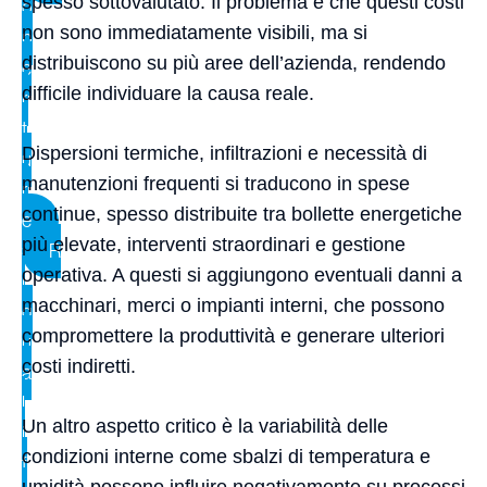
spesso sottovalutato. Il problema è che questi costi
o
non sono immediatamente visibili, ma si
p
distribuiscono su più aree dell’azienda, rendendo
e
difficile individuare la causa reale.
r
t
Dispersioni termiche, infiltrazioni e necessità di
u
manutenzioni frequenti si traducono in spese
r
continue, spesso distribuite tra bollette energetiche
e
più elevate, interventi straordinari e gestione
R
operativa. A questi si aggiungono eventuali danni a
i
macchinari, merci o impianti interni, che possono
q
compromettere la produttività e generare ulteriori
u
costi indiretti.
a
l
Un altro aspetto critico è la variabilità delle
i
condizioni interne come sbalzi di temperatura e
f