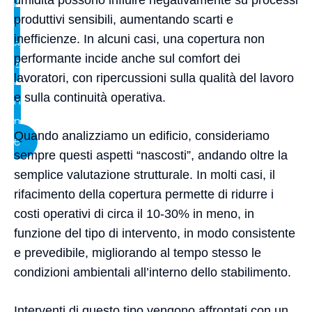
umidità possono influire negativamente su processi
i
produttivi sensibili, aumentando scarti e
c
inefficienze. In alcuni casi, una copertura non
a
performante incide anche sul comfort dei
z
lavoratori, con ripercussioni sulla qualità del lavoro
i
e sulla continuità operativa.
o
n
Quando analizziamo un edificio, consideriamo
e
sempre questi aspetti “nascosti”, andando oltre la
semplice valutazione strutturale. In molti casi, il
rifacimento della copertura permette di ridurre i
costi operativi di circa il 10-30% in meno, in
funzione del tipo di intervento, in modo consistente
e prevedibile, migliorando al tempo stesso le
condizioni ambientali all’interno dello stabilimento.
Interventi di questo tipo vengono affrontati con un