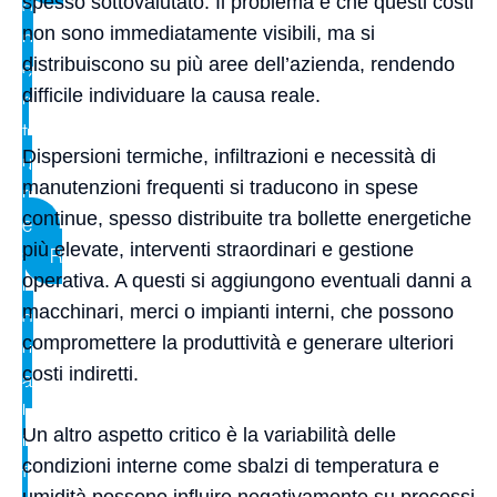
spesso sottovalutato. Il problema è che questi costi
o
non sono immediatamente visibili, ma si
p
distribuiscono su più aree dell’azienda, rendendo
e
difficile individuare la causa reale.
r
t
Dispersioni termiche, infiltrazioni e necessità di
u
manutenzioni frequenti si traducono in spese
r
continue, spesso distribuite tra bollette energetiche
e
più elevate, interventi straordinari e gestione
R
operativa. A questi si aggiungono eventuali danni a
i
macchinari, merci o impianti interni, che possono
q
compromettere la produttività e generare ulteriori
u
costi indiretti.
a
l
Un altro aspetto critico è la variabilità delle
i
condizioni interne come sbalzi di temperatura e
f