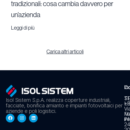
tradizionali: cosa cambia davvero per
un’azienda
Leggi di più
Carica altri articoli
In
Co
S
T
Isol Sistem S.p.A. realizza coperture industriali,
L
+3
facciate, bonifica amianto e impianti fotovoltaici per
Vi
aziende e poli logistici.
Fr
MA
Pe
in
2
20