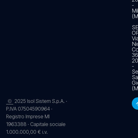
-
Mi
(M
S
O
Vi
Ni
Co
36
2
-
Se
Sa
Gi
(M
2025 Isol Sistem S.p.A. ·
©
P.IVA 07504590964 ·
Registro Imprese MI
1963388 · Capitale sociale
1.000.000,00 € i.v.