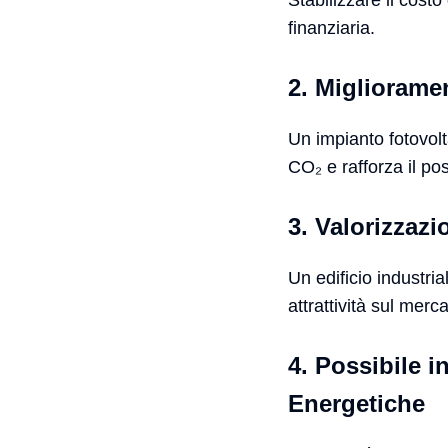
Stabilizzare il cost
finanziaria.
2. Miglioram
Un impianto fotovolt
CO₂ e rafforza il po
3. Valorizzazi
Un edificio industri
attrattività sul merca
4. Possibile 
Energetiche