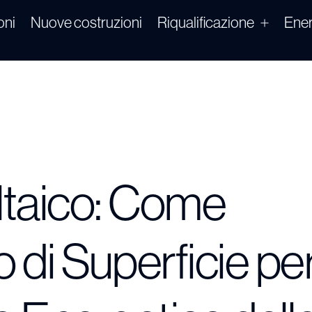
oni
Nuove costruzioni
Riqualificazione
Ener
ltaico: Come
to di Superficie pe