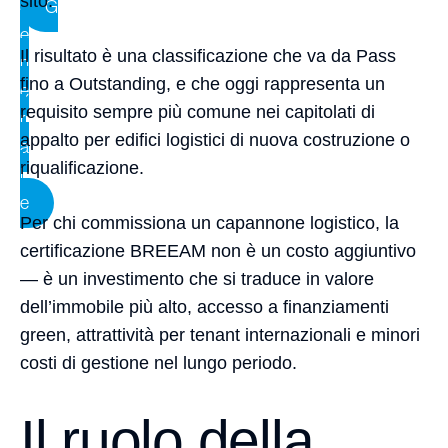
sito.
G
e
Il risultato è una classificazione che va da Pass
n
fino a Outstanding, e che oggi rappresenta un
e
requisito sempre più comune nei capitolati di
r
appalto per edifici logistici di nuova costruzione o
a
riqualificazione.
l
e
Per chi commissiona un capannone logistico, la
certificazione BREEAM non è un costo aggiuntivo
— è un investimento che si traduce in valore
dell’immobile più alto, accesso a finanziamenti
green, attrattività per tenant internazionali e minori
costi di gestione nel lungo periodo.
Il ruolo della