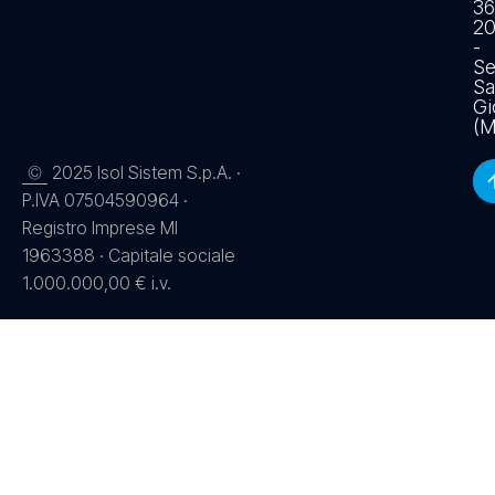
36
2
-
Se
Sa
Gi
(M
2025 Isol Sistem S.p.A. ·
©
P.IVA 07504590964 ·
Registro Imprese MI
1963388 · Capitale sociale
1.000.000,00 € i.v.