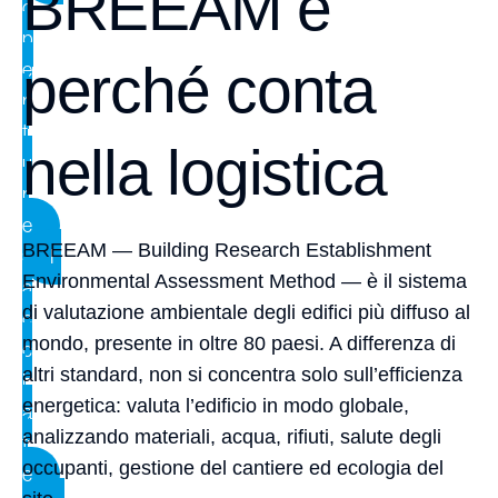
BREEAM e
o
p
perché conta
e
r
t
nella logistica
u
r
e
BREEAM — Building Research Establishment
F
Environmental Assessment Method — è il sistema
a
di valutazione ambientale degli edifici più diffuso al
c
mondo, presente in oltre 80 paesi. A differenza di
c
altri standard, non si concentra solo sull’efficienza
i
energetica: valuta l’edificio in modo globale,
a
analizzando materiali, acqua, rifiuti, salute degli
t
occupanti, gestione del cantiere ed ecologia del
e