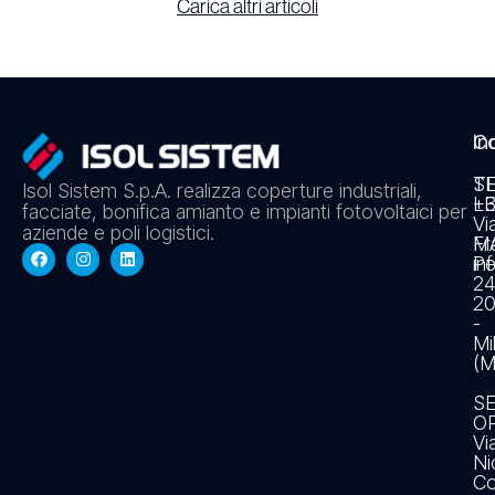
Carica altri articoli
In
Co
S
T
Isol Sistem S.p.A. realizza coperture industriali,
L
+3
facciate, bonifica amianto e impianti fotovoltaici per
Vi
aziende e poli logistici.
Fr
MA
Pe
in
2
20
-
Mi
(M
S
O
Vi
Ni
Co