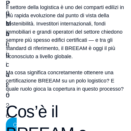
P
2
Il settore della logistica è uno dei comparti edilizi in
u
6
più rapida evoluzione dal punto di vista della
b
M
sostenibilità. Investitori internazionali, fondi
immobiliari e grandi operatori del settore chiedono
b
a
sempre più spesso edifici certificati — e tra gli
l
g
standard di riferimento, il BREEAM è oggi il più
i
g
riconosciuto a livello globale.
c
i
Ma cosa significa concretamente ottenere una
a
o
certificazione BREEAM su un polo logistico? E
t
2
quale ruolo gioca la copertura in questo processo?
o
0
2
Cos’è il
6
C