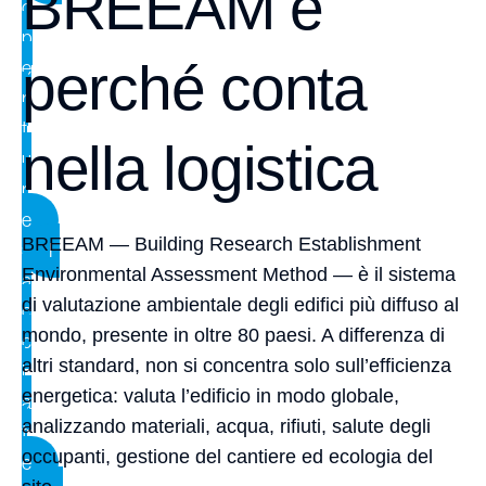
BREEAM e
o
p
perché conta
e
r
t
nella logistica
u
r
e
BREEAM — Building Research Establishment
F
Environmental Assessment Method — è il sistema
a
di valutazione ambientale degli edifici più diffuso al
c
mondo, presente in oltre 80 paesi. A differenza di
c
altri standard, non si concentra solo sull’efficienza
i
energetica: valuta l’edificio in modo globale,
a
analizzando materiali, acqua, rifiuti, salute degli
t
occupanti, gestione del cantiere ed ecologia del
e