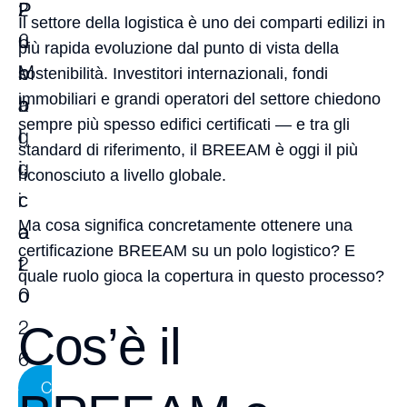
P
2
Il settore della logistica è uno dei comparti edilizi in
u
6
più rapida evoluzione dal punto di vista della
b
M
sostenibilità. Investitori internazionali, fondi
immobiliari e grandi operatori del settore chiedono
b
a
sempre più spesso edifici certificati — e tra gli
l
g
standard di riferimento, il BREEAM è oggi il più
i
g
riconosciuto a livello globale.
c
i
Ma cosa significa concretamente ottenere una
a
o
certificazione BREEAM su un polo logistico? E
t
2
quale ruolo gioca la copertura in questo processo?
o
0
2
Cos’è il
6
C