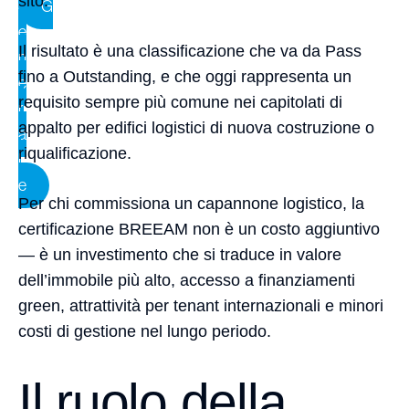
sito.
G
e
Il risultato è una classificazione che va da Pass
n
fino a Outstanding, e che oggi rappresenta un
e
requisito sempre più comune nei capitolati di
r
appalto per edifici logistici di nuova costruzione o
a
riqualificazione.
l
e
Per chi commissiona un capannone logistico, la
certificazione BREEAM non è un costo aggiuntivo
— è un investimento che si traduce in valore
dell’immobile più alto, accesso a finanziamenti
green, attrattività per tenant internazionali e minori
costi di gestione nel lungo periodo.
Il ruolo della