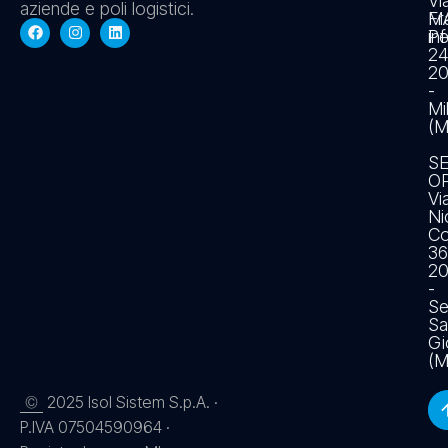
Vi
aziende e poli logistici.
Fr
MA
Pe
in
2
20
-
Mi
(M
S
O
Vi
Ni
Co
36
2
-
Se
Sa
Gi
(M
2025 Isol Sistem S.p.A. ·
©
P.IVA 07504590964 ·