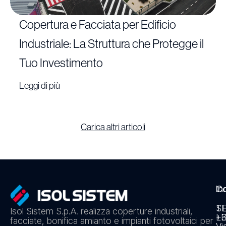
Copertura e Facciata per Edificio
Industriale: La Struttura che Protegge il
Tuo Investimento
Leggi di più
Carica altri articoli
In
Co
S
T
Isol Sistem S.p.A. realizza coperture industriali,
L
+3
facciate, bonifica amianto e impianti fotovoltaici per