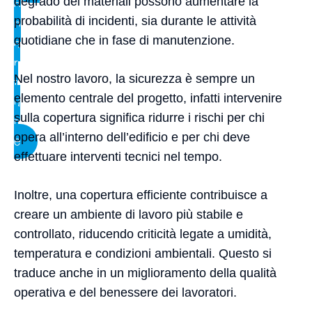
degrado dei materiali possono aumentare la
o
probabilità di incidenti, sia durante le attività
p
quotidiane che in fase di manutenzione.
e
r
Nel nostro lavoro, la sicurezza è sempre un
t
elemento centrale del progetto, infatti intervenire
u
sulla copertura significa ridurre i rischi per chi
r
opera all’interno dell’edificio e per chi deve
e
effettuare interventi tecnici nel tempo.
Inoltre, una copertura efficiente contribuisce a
creare un ambiente di lavoro più stabile e
controllato, riducendo criticità legate a umidità,
temperatura e condizioni ambientali. Questo si
traduce anche in un miglioramento della qualità
operativa e del benessere dei lavoratori.