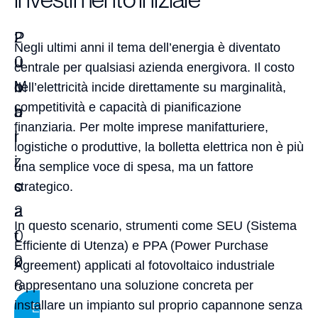
P
2
Negli ultimi anni il tema dell’energia è diventato
u
0
centrale per qualsiasi azienda energivora. Il costo
b
M
dell’elettricità incide direttamente su marginalità,
competitività e capacità di pianificazione
b
a
finanziaria. Per molte imprese manifatturiere,
l
r
logistiche o produttive, la bolletta elettrica non è più
i
z
una semplice voce di spesa, ma un fattore
c
o
strategico.
a
2
In questo scenario, strumenti come SEU (Sistema
t
0
Efficiente di Utenza) e PPA (Power Purchase
o
2
Agreement) applicati al fotovoltaico industriale
6
rappresentano una soluzione concreta per
installare un impianto sul proprio capannone senza
E