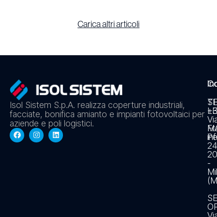
Carica altri articoli
In
Co
S
T
Isol Sistem S.p.A. realizza coperture industriali,
L
+3
facciate, bonifica amianto e impianti fotovoltaici per
Vi
aziende e poli logistici.
Fr
MA
Pe
in
2
20
-
Mi
(M
S
O
Vi