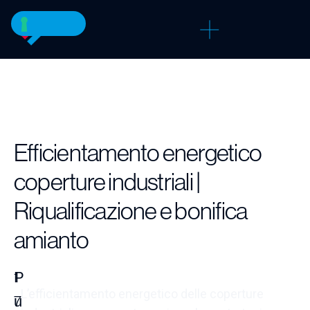
Efficientamento energetico
coperture industriali |
Riqualificazione e bonifica
amianto
P
1
L’efficientamento energetico delle coperture
u
7