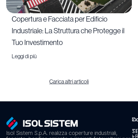
Copertura e Facciata per Edificio
Industriale: La Struttura che Protegge il
Tuo Investimento
Leggi di più
Carica altri articoli
In
Co
S
T
Isol Sistem S.p.A. realizza coperture industriali,
L
+3