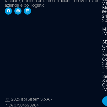
facciate, bonifica amianto e impianti fotovoltaici per
Vi
aziende e poli logistici.
Fr
MA
Pe
in
2
20
-
Mi
(M
S
O
Vi
Ni
Co
36
2
-
Se
Sa
Gi
(M
2025 Isol Sistem S.p.A. ·
©
P.IVA 07504590964 ·