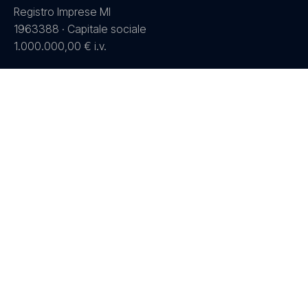
Registro Imprese MI
1963388 · Capitale sociale
1.000.000,00 € i.v.