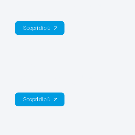
Ogni progetto è frutto di una
sinergia
tra
esperienza
, precisione e passione per il
nostro lavoro.
Scopri di più
Scopri di più
Impianti
Fotovoltaici
Ogni installazione è
progettata
e
realizzata
con l’obiettivo di massimizzare
l’efficienza e durata nel tempo.
Scopri di più
Scopri di più
Miglioramento