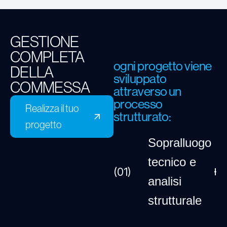
GESTIONE
COMPLETA
ogni progetto viene
DELLA
sviluppato
COMMESSA
attraverso un
processo
Realizza il tuo
strutturato:
progetto
Sopralluogo
Realizza il tuo progetto
tecnico e
(01)
analisi
strutturale