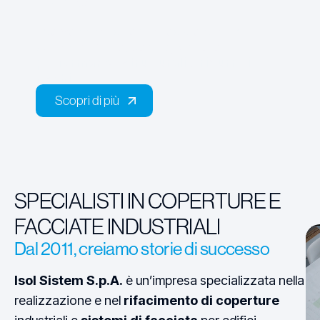
Sismico
Interveniamo su edifici esistenti con
soluzioni mirate, per migliorare le
performance strutturali
e
ridurre i
rischi.
Scopri di più
Scopri di più
SPECIALISTI IN COPERTURE E
FACCIATE INDUSTRIALI
Dal 2011, creiamo storie di successo
Isol Sistem S.p.A.
è un’impresa specializzata nella
realizzazione e nel
rifacimento di coperture