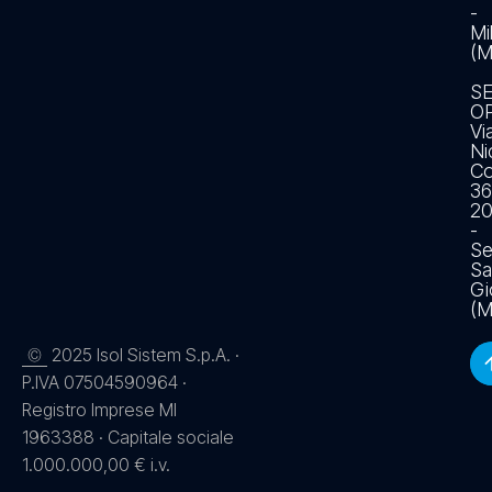
-
Mi
(M
S
O
Vi
Ni
Co
36
2
-
Se
Sa
Gi
(M
2025 Isol Sistem S.p.A. ·
©
P.IVA 07504590964 ·
Registro Imprese MI
1963388 · Capitale sociale
1.000.000,00 € i.v.