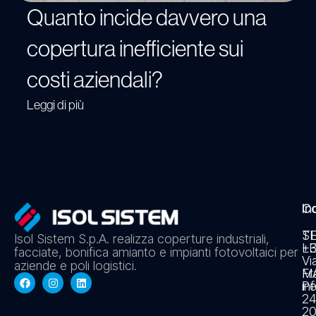
Quanto incide davvero una
copertura inefficiente sui
costi aziendali?
Leggi di più
In
Co
S
T
Isol Sistem S.p.A. realizza coperture industriali,
L
+3
facciate, bonifica amianto e impianti fotovoltaici per
Vi
aziende e poli logistici.
Fr
MA
Pe
in
2
20