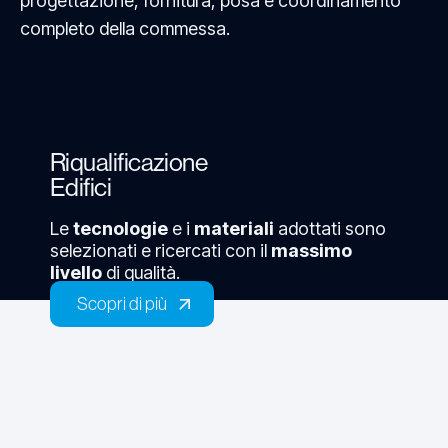
progettazione, fornitura, posa e coordinamento
completo della commessa.
Riqualificazione
Edifici
Le
tecnologie
e i
materiali
adottati sono
selezionati e ricercati con il
massimo
livello
di qualità.
Scopri di più
Scopri di più
Nuove
Costruzioni