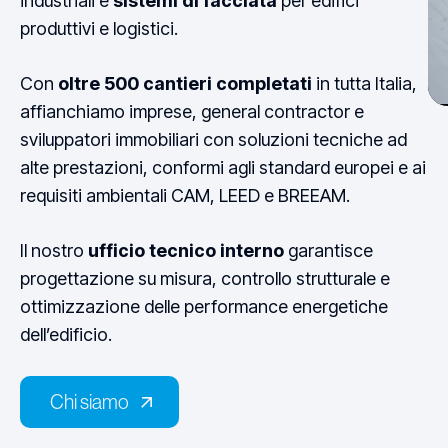
industriali e
sistemi di facciata
per edifici
produttivi e logistici.
Con
oltre 500 cantieri completati
in tutta Italia,
affianchiamo imprese, general contractor e
sviluppatori immobiliari con soluzioni tecniche ad
U
alte prestazioni, conformi agli standard europei e ai
requisiti ambientali CAM, LEED e BREEAM.
Il nostro
ufficio tecnico interno
garantisce
progettazione su misura, controllo strutturale e
ottimizzazione delle performance energetiche
dell’edificio.
Chi siamo
Chi siamo