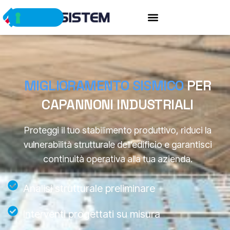
MIGLIORAMENTO SISMICO
PER
CAPANNONI INDUSTRIALI
Proteggi il tuo stabilimento produttivo, riduci la
vulnerabilità strutturale dell’edificio e garantisci
continuità operativa alla tua azienda.
Analisi strutturale preliminare
Interventi progettati su misura