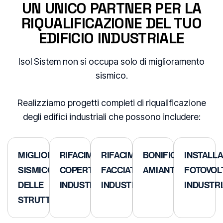
UN UNICO PARTNER PER LA
RIQUALIFICAZIONE DEL TUO
EDIFICIO INDUSTRIALE
Isol Sistem non si occupa solo di miglioramento
sismico.
Realizziamo progetti completi di riqualificazione
degli edifici industriali che possono includere:
MIGLIORAMENTO
RIFACIMENTO
RIFACIMENTO
BONIFICA
INSTALL
SISMICO
COPERTURE
FACCIATE
AMIANTO
FOTOVOL
DELLE
INDUSTRIALI
INDUSTRIALI
INDUSTR
STRUTTURE